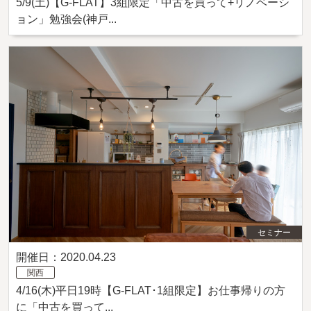
5/9(土)【G-FLAT】3組限定「中古を買って+リノベーシ
ョン」勉強会(神戸...
セミナー
開催日：2020.04.23
関西
4/16(木)平日19時【G-FLAT･1組限定】お仕事帰りの方
に「中古を買って...