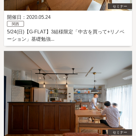
セミナー
開催日：2020.05.24
関西
5/24(日)【G-FLAT】3組様限定「中古を買って+リノベ
ーション」基礎勉強...
セミナー