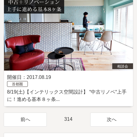
相談会
開催日：2017.08.19
首都圏
8/19(土)【インテリックス空間設計】 “中古リノベ“上手
に！進める基本８ヶ条...
314
前へ
次へ