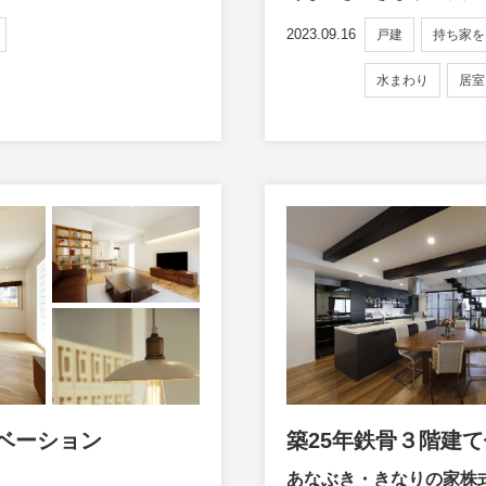
2023.09.16
戸建
持ち家を
水まわり
居室
ノベーション
築25年鉄骨３階建
あなぶき・きなりの家株