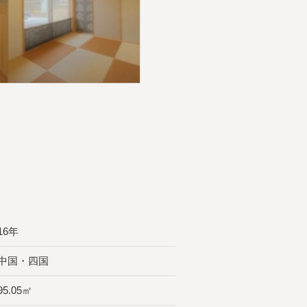
16年
中国・四国
95.05㎡