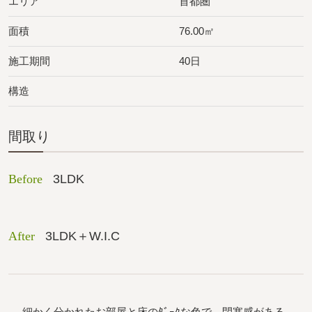
エリア
首都圏
面積
76.00㎡
施工期間
40日
構造
間取り
Before
3LDK
After
3LDK＋W.I.C
細かく分かれたお部屋と床のﾀﾞｰｸな色で、閉塞感がある