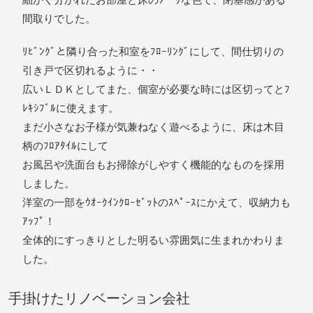
間取りでした。
ﾘﾋﾞﾝｸﾞと隣り合った和室をﾌﾛｰﾘﾝｸﾞにして、間仕切りの
引き戸で区切れるように・・
広いＬＤＫとしてまた、個室が必要な時には区切ってとﾌ
ﾚｷｼﾌﾞﾙに使えます。
まだ小さなお子様が気兼ねなく遊べるように、床は木目
柄のﾌﾛｱﾀｲﾙにして
お風呂や洗面台もお掃除がしやすく機能的なものを採用
しました。
洋室の一部をｳｵｰｸｲﾝｸﾛｰｾﾞｯﾄのｽﾍﾟｰｽにかえて、収納力も
ｱｯﾌﾟ！
全体的にすっきりとした明るい雰囲気に生まれかわりま
した。
⼿掛けたリノベーション会社