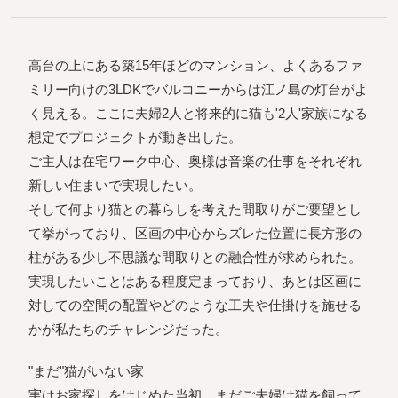
高台の上にある築15年ほどのマンション、よくあるファ
ミリー向けの3LDKでバルコニーからは江ノ島の灯台がよ
く見える。ここに夫婦2人と将来的に猫も'2人'家族になる
想定でプロジェクトが動き出した。
ご主人は在宅ワーク中心、奥様は音楽の仕事をそれぞれ
新しい住まいで実現したい。
そして何より猫との暮らしを考えた間取りがご要望とし
て挙がっており、区画の中心からズレた位置に長方形の
柱がある少し不思議な間取りとの融合性が求められた。
実現したいことはある程度定まっており、あとは区画に
対しての空間の配置やどのような工夫や仕掛けを施せる
かが私たちのチャレンジだった。
"まだ"猫がいない家
実はお家探しをはじめた当初、まだご夫婦は猫を飼って