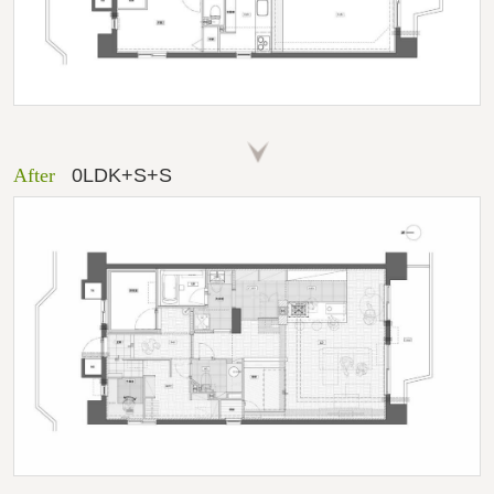
After
0LDK+S+S