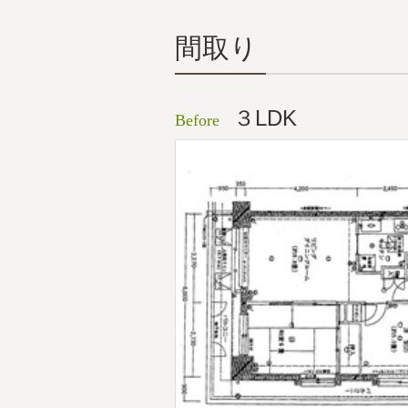
間取り
３LDK
Before