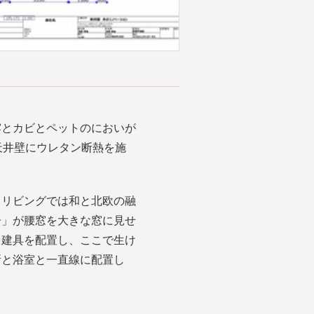
露とカビとペットのにおいが
天井壁にウレタン断熱を施
しリビングでは和と北欧の融
子」が腰窓を大きな窓に見せ
と建具を配置し、ここで生け
所と浴室と一直線に配置し