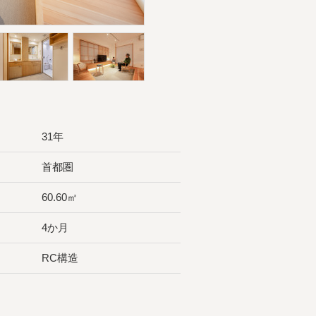
31年
首都圏
60.60㎡
4か月
RC構造