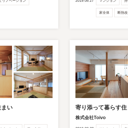
2019.08.27
てリノベーション
マンション
持
家全体
断熱改
住まい
寄り添って暮らす住
株式会社Toivo