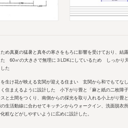
るため真夏の猛暑と真冬の寒さをもろに影響を受けており、結
た 60㎡の大きさで無理に３LDKにしているため しっかり
とした
日を生け花が映える玄関が迎える住まい 玄関から和でもてな
しく住まえるように設計した 小下がり畳と「麻と紙の二枚障
ースと土間をつくり、南側からの採光を取り入れる小上がり畳
朝の生活動線に合わせてキッチンからウォークイン、洗面脱衣
や化粧などがしやすいように広めに設計した。