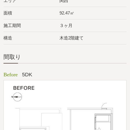
エリア
関西
面積
92.47㎡
施工期間
３ヶ月
構造
木造2階建て
間取り
Before
5DK