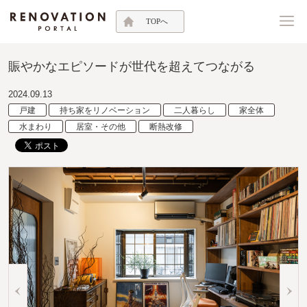
TOPへ
賑やかなエピソードが世代を超えてつながる
2024.09.13
戸建
持ち家をリノベーション
二人暮らし
家全体
水まわり
居室・その他
断熱改修