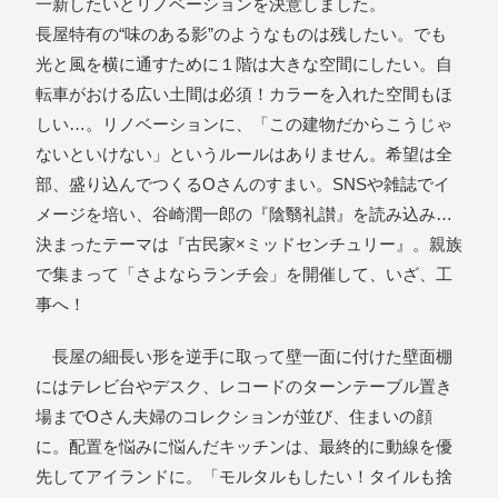
一新したいとリノベーションを決意しました。
長屋特有の“味のある影”のようなものは残したい。でも
光と風を横に通すために１階は大きな空間にしたい。自
転車がおける広い土間は必須！カラーを入れた空間もほ
しい…。リノベーションに、「この建物だからこうじゃ
ないといけない」というルールはありません。希望は全
部、盛り込んでつくるOさんのすまい。SNSや雑誌でイ
メージを培い、谷崎潤一郎の『陰翳礼讃』を読み込み…
決まったテーマは『古民家×ミッドセンチュリー』。親族
で集まって「さよならランチ会」を開催して、いざ、工
事へ！
長屋の細長い形を逆手に取って壁一面に付けた壁面棚
にはテレビ台やデスク、レコードのターンテーブル置き
場までOさん夫婦のコレクションが並び、住まいの顔
に。配置を悩みに悩んだキッチンは、最終的に動線を優
先してアイランドに。「モルタルもしたい！タイルも捨