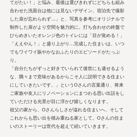
てがたい！」と悩み、最後は選びきれずにどちらも組み
合わせた洗面台は他には見ないデザイン。宿泊先で撮影
した扉が忘れられず…」と、写真を参考にオリジナルで
制作した扉がより空間を魅力的に。打ち合わせの終盤で
ひらめきいたオレンジ色のトイレには「目が覚める！」
「ええやん！」と盛り上がり…完成した住まいは、いつ
でもワイワイ賑やかなおふたりのエピソードがたっぷ
り。
「自分たちがずっと好きでいられて後世にも遺せるよう
な、隅々まで意味があるからこそ人に説明できる住まい
にしていきたいです。」というOさんの言葉通り、将来
ご家族や友人にリノベーションにまつわる思い出話をし
ていただける光景が目に浮かび嬉しくなります。
祖父の家から、Oさんらしさが溢れる住まいへ、そして
これからも思い出を積み重ねる家として。Oさんの住ま
いのストーリーは世代を超えて続いていきます。