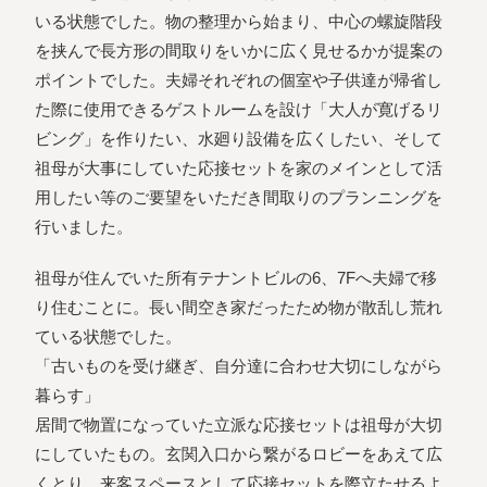
いる状態でした。物の整理から始まり、中心の螺旋階段
を挟んで長方形の間取りをいかに広く見せるかが提案の
ポイントでした。夫婦それぞれの個室や子供達が帰省し
た際に使用できるゲストルームを設け「大人が寛げるリ
ビング」を作りたい、水廻り設備を広くしたい、そして
祖母が大事にしていた応接セットを家のメインとして活
用したい等のご要望をいただき間取りのプランニングを
行いました。
祖母が住んでいた所有テナントビルの6、7Fへ夫婦で移
り住むことに。長い間空き家だったため物が散乱し荒れ
ている状態でした。
「古いものを受け継ぎ、自分達に合わせ大切にしながら
暮らす」
居間で物置になっていた立派な応接セットは祖母が大切
にしていたもの。玄関入口から繋がるロビーをあえて広
くとり、来客スペースとして応接セットを際立たせるよ