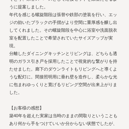
うに提案しました。
年代を感じる螺旋階段は張替や鉄部の塗装を行い、エッ
ジの効いたブラックの手摺がより空間に重厚感を醸し出
してくれました。その螺旋階段を中心に浴室や洗面脱衣
室を配置したことで希望されていたサイズアップが実
現。
分離したダイニングキッチンとリビングは、どちらも透
明のガラス引き戸を採用したことで視覚的な繋がりを持
たせました。廊下のダウンライトもリビングへと導くよ
うな配灯に。間接照明用に垂れ壁を造作し、柔らかな光
に包まれゆっくりと寛げるリビング空間が出来上がりま
した。
【お客様の感想】
築40年を超えた実家は当時のままの間取りということも
あり何から手をつけていいか分からない状態でしたが、