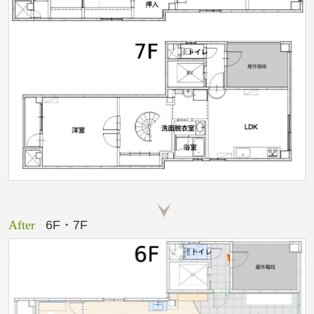
After
6F・7F