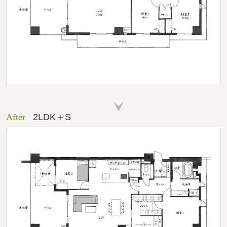
After
2LDK＋S