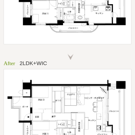
After
2LDK+WIC