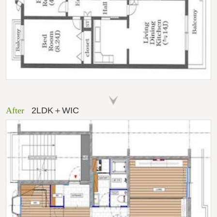
After
2LDK＋WIC