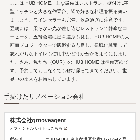
ここは HUB HOME。主な設備はレストラン。壁付けL字
型キッチンと大きな作業台、皆で好きな料理を振る舞い
ましょう。ワインセラーも完備。飲み過ぎに注意です。
翌朝には、柔らかい光が差し込むレストランで静寂なコ
ーヒーを。五輪会場に足を運ぶも良し、HUB HOMEの大
画面プロジェクターで観戦するも良し。観戦に興奮して
忘れがちなトイレも使用中かどうか分かるようにしまし
た。さあ、私たち（OUR）の HUB HOME は準備万端で
す。予約してもしなくてもぜひ帰ってきてください。世
界中の友人をお待ちしています。
⼿掛けたリノベーション会社
株式会社grooveagent
オフィシャルサイトはこちら
所在地
〒107-0061 東京都港区北青山2-12-42 秀