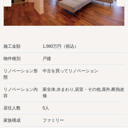
施工金額
1,980万円（税込）
物件種別
戸建
リノベーション形
中古を買ってリノベーション
態
リノベーション内
家全体,水まわり,居室・その他,屋外,断熱改
容
修
居住人数
5人
家族構成
ファミリー