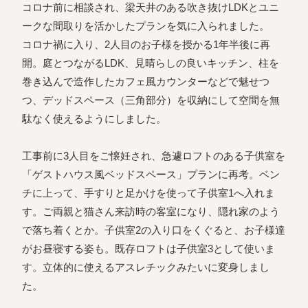
コロナ前に相談され、梁天井のある吹き抜けLDKとユニ
ークな間取りを活かしたプランを気に入られました。
コロナ禍に入り、2人目のお子様を授かる1年半後に再
開。庭とつながるLDK、見晴らしの良いキッチン、柱を
巻き込んで造作したカフェ風カウンターなどで魅せつ
つ、デッドスペース（三角部分）を収納にして空間を無
駄なく使えるようにしました。
工事前に3人目をご懐妊され、急遽ロフトのある子供室を
「ゲストハウス風ベッドスペース」プランに再考。ベン
チに上って、手すりと足かけを使って子供室1へ入れま
す。ご両親と猫さん来訪時の客室になり、隠れ家のよう
で落ち着くとか。子供室2の入り口をくぐると、お子様達
がお昼寝する姿も。既存ロフトは子供室3として使いま
す。立体的に使えるアスレチックみたいに変身しまし
た。