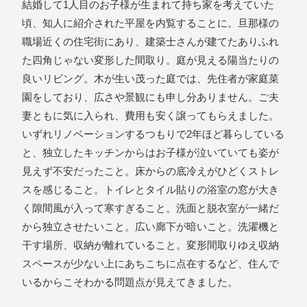
結婚して1人目のお子様が生まれて持ち家を考えていた
頃、知人に紹介された平屋を内覧することに。旦那様の
職場近くの住宅街にあり、建築士さんが建てたありふれ
た四角じゃない変形した間取り。庭が見える陽当たりの
良いリビング。木が生い茂った庭では、先住者が家庭菜
園をしており、広さや景観にも申し分ありません。ご夫
妻ともに気に入られ、費用も安く譲ってもらえました。
いずれリノベーションするつもりで2年ほど暮らしている
と、独立したキッチンからはお子様が泣いていても姿が
見えず不安だったこと。床からの底冷えがひどくストレ
スを感じること。トイレとタイル貼りの浴室の窓が大き
く隙間風が入って寒すぎること。洗面と脱衣室が一緒だ
から独立させたいこと。広い廊下が暗いこと。洗濯機と
干す場所、収納が離れていること。変形間取りゆえ収納
スペースが少ない上にあちこちに点在するなど、住んで
いるからこそわかる問題点が見えてきました。