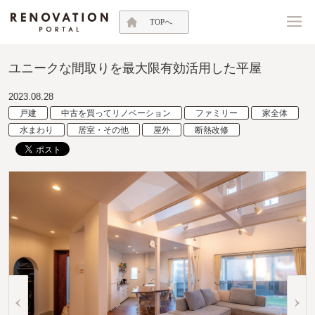
TOPへ
ユニークな間取りを最大限有効活用した平屋
2023.08.28
戸建
中古を買ってリノベーション
ファミリー
家全体
水まわり
居室・その他
屋外
断熱改修