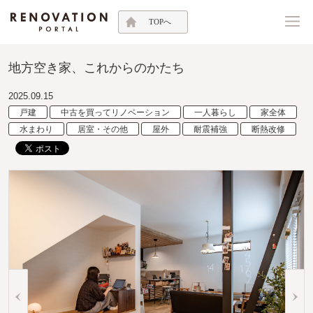
TOPへ
地方空き家、これからのかたち
2025.09.15
戸建
中古を買ってリノベーション
一人暮らし
家全体
水まわり
居室・その他
屋外
耐震補強
断熱改修