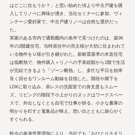
はどこに住もうか？」と思い始めた頃より中古戸建を購
入してリノベに興味が湧き、当社セミナーに参加。ヴィ
ンテージ愛好家で、中古戸建リノベは自然な選択だっ
た。
実家のある市内で通勤圏内の条件で見つけたのは、築36
年の2階建住宅。当時居住中の売主様が大切に住まわれて
いる物件をＵ様が引き継がれた。新耐震基準の木造住宅
は低断熱で、物件購入＋リノベの予算総額から1階で生活
が完結できるよう「ゾーン断熱」し、多忙な平日を効率
良く回せるワンルーム動線を目指した。階段や廊下を
LDKに取り込み、扉レスの洗面室での身支度もスムー
ズ。リビングの階段下小上がりのヌックはワークスペー
スで、外出しなくとも自宅で仕事が捗る。小さな書庫の
明かりを灯すと蒐集品が映え、想い出とともに旅心がく
すぐられる。
昨今の単身世帯増加により、当社でも「おひとりさまリ