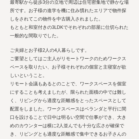
最寄駅から徒歩3分の立地で周辺は住宅密集地で静かな場
所です。お子様の進学を機に住み慣れたエリアで物件探
しをされてこの物件を中古購入されました。
もともと和室付きの3LDKでそれぞれの部屋に仕切られた
一般的な間取りでした。
ご夫婦とお子様2人の4人暮らしです。
ご要望としてはご主人がリモートワークのためワークス
ペースを取りたい、お子様それぞれの個室と主寝室が欲
しいということ。
リモート会議もあるとのことで、ワークスペースを個室
にすることも考えましたが、限られた面積の中では難し
く、リビングから適度な距離感をとったスペースとして
配置をしました。ワークスペースはベランダと平行に間
口を設けることで日中は明るい空間で仕事ができ、大き
めのカウンターは横に2人並んでも十分な広さが確保で
き、リビングとも適度な距離感で集中できるお子さんの