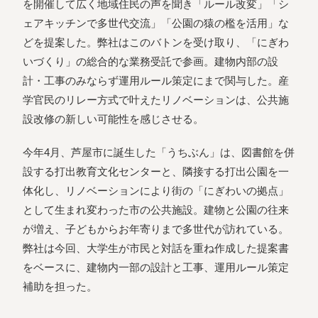
を開催して広く地域住民の声を聞き「ルール改変」「シ
ェアキッチンで多世代交流」「公園の猿の檻を活用」な
どを提案した。弊社はこのバトンを受け取り、「にぎわ
いづくり」の総合的な業務受託で参画。建物内部の設
計・工事のみならず運用ルール策定にまで関与した。産
学官民のリレー方式で叶えたリノベーションは、公共施
設改修の新しい可能性を感じさせる。
今年4月、芦屋市に誕生した「うちぶん」は、図書館を併
設する打出教育文化センターと、隣接する打出公園を一
体化し、リノベーションにより街の「にぎわいの拠点」
として生まれ変わった市の公共施設。建物と公園の往来
が増え、子どもからお年寄りまで多世代が訪れている。
弊社は今回、大学生が市民と対話を重ね作成した提案書
をベースに、建物内一部の設計と工事、運用ルール策定
補助を担った。