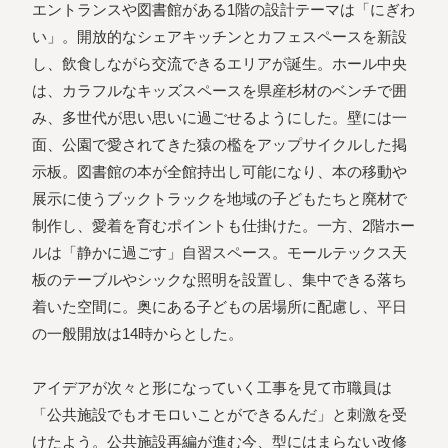
エントランスや図書館がある1階の設計テーマは「にぎわ
い」。開放的なシェアキッチンとカフェスペースを新設
し、飲食しながら交流できるエリアが誕生。ホール中央
は、カラフルなキッズスペースを県産杉材のベンチで囲
み、多世代が思い思いに過ごせるようにした。壁には一
面、公園で愛されてきた猿の檻をアップサイクルした掲
示板。図書館の本が全館持出し可能になり、本の移動や
展示に使うブックトラックを地域の子どもたちと廃材で
制作し、愛着を育むポイントも仕掛けた。一方、2階ホー
ルは「静かに過ごす」自習スペース。モールテックス天
板のテーブルやシックな照明を設置し、集中できる落ち
着いた空間に。奥にある子どもの居場所に配慮し、平日
の一般開放は14時からとした。
アイデアが次々と形になっていく工事を見て市職員は
「公共施設でもオモロいことができるんだ」と刺激を受
けたよう。公共施設再編が進む今、型にはまらない改修