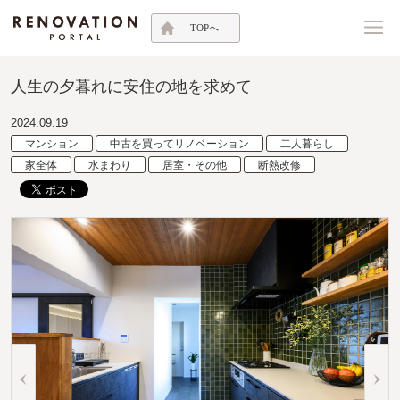
TOPへ
人生の夕暮れに安住の地を求めて
2024.09.19
マンション
中古を買ってリノベーション
二人暮らし
家全体
水まわり
居室・その他
断熱改修