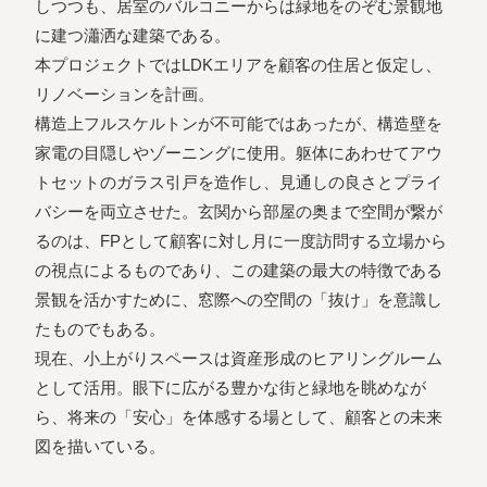
しつつも、居室のバルコニーからは緑地をのぞむ景観地
に建つ瀟洒な建築である。
本プロジェクトではLDKエリアを顧客の住居と仮定し、
リノベーションを計画。
構造上フルスケルトンが不可能ではあったが、構造壁を
家電の目隠しやゾーニングに使用。躯体にあわせてアウ
トセットのガラス引戸を造作し、見通しの良さとプライ
バシーを両立させた。玄関から部屋の奥まで空間が繋が
るのは、FPとして顧客に対し月に一度訪問する立場から
の視点によるものであり、この建築の最大の特徴である
景観を活かすために、窓際への空間の「抜け」を意識し
たものでもある。
現在、小上がりスペースは資産形成のヒアリングルーム
として活用。眼下に広がる豊かな街と緑地を眺めなが
ら、将来の「安心」を体感する場として、顧客との未来
図を描いている。