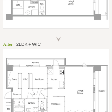
After
2LDK＋WIC