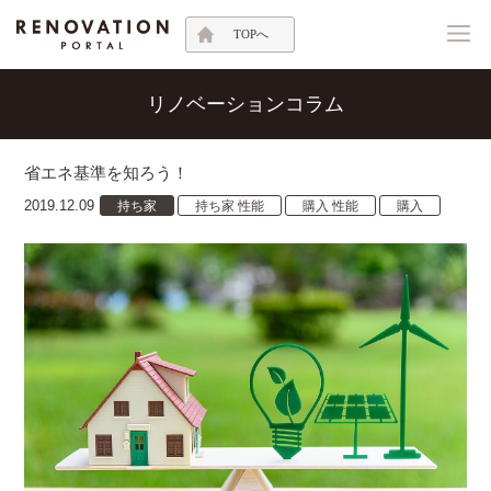
TOPへ
リノベーションコラム
省エネ基準を知ろう！
2019.12.09
持ち家
持ち家 性能
購入 性能
購入