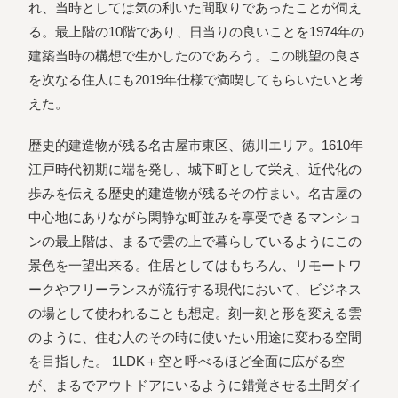
れ、当時としては気の利いた間取りであったことが伺え
る。最上階の10階であり、日当りの良いことを1974年の
建築当時の構想で生かしたのであろう。この眺望の良さ
を次なる住人にも2019年仕様で満喫してもらいたいと考
えた。
歴史的建造物が残る名古屋市東区、徳川エリア。1610年
江戸時代初期に端を発し、城下町として栄え、近代化の
歩みを伝える歴史的建造物が残るその佇まい。名古屋の
中心地にありながら閑静な町並みを享受できるマンショ
ンの最上階は、まるで雲の上で暮らしているようにこの
景色を一望出来る。住居としてはもちろん、リモートワ
ークやフリーランスが流行する現代において、ビジネス
の場として使われることも想定。刻一刻と形を変える雲
のように、住む人のその時に使いたい用途に変わる空間
を目指した。 1LDK＋空と呼べるほど全面に広がる空
が、まるでアウトドアにいるように錯覚させる土間ダイ