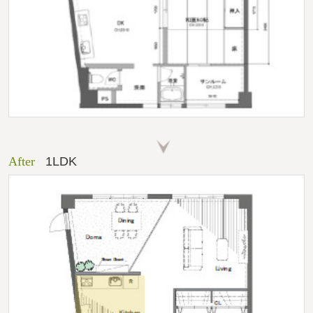
After
1LDK