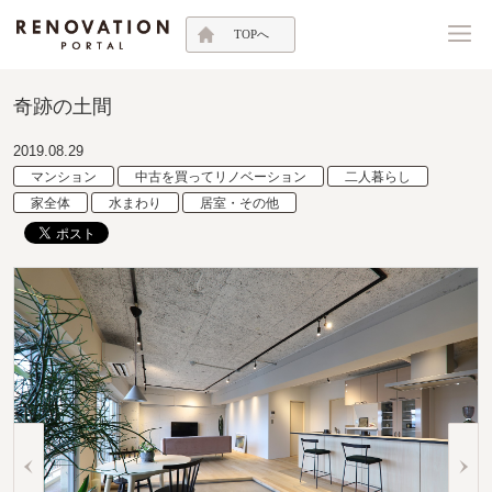
TOPへ
奇跡の土間
2019.08.29
マンション
中古を買ってリノベーション
二人暮らし
家全体
水まわり
居室・その他