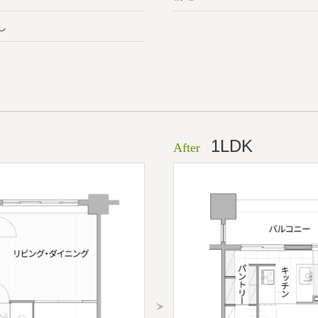
し
1LDK
After