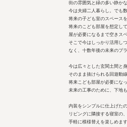
街の雰囲気と緑の多い静か
今は夫婦二人暮らし。でも数
将来の子ども室のスペース
将来のこども部屋を想定し
屋が必要になるまで空きス
そこで今はしっかり活用し
なく、十数年後の未来のプ
今は広々とした玄関土間と
そのまま抜けられる回遊動
将来こども部屋が必要にな
未来の工事のために、下地
内装をシンプルに仕上げた
リビングに隣接する寝室の
手軽に模様替えを楽しめま