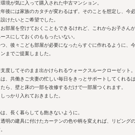
な環境が気に入って購入された中古マンション。
年後には家族のカタチが変わるはず。そのことを想定し、今必
を設けたいとご希望でした。
てお部屋を空けておくこともできるけれど、これからお子さん
ペースにしておくのももったいない。
つつ、後々こども部屋が必要になったらすぐに作れるように、
ランまでご提案しました。
身支度してそのまま出かけられるウォークスルークローゼット
線は、共働きご夫妻の忙しい毎日をきっとサポートしてくれる
ったら、壁と床の一部を改修するだけで一部屋つくれます。
もしっかり入れておきました。
のは、長く暮らしても飽きないように。
、透明の建具に付けたカーテンの色や柄を変えれば、リビング
す。