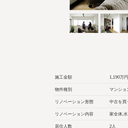
施工金額
1,190
物件種別
マンショ
リノベーション形態
中古を買
リノベーション内容
家全体,
居住人数
2人