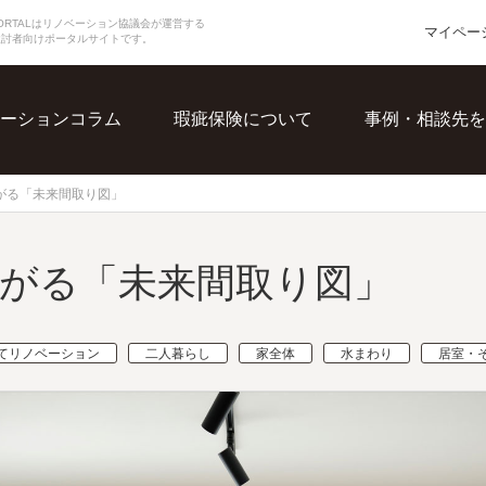
N PORTALはリノベーション協議会が運営する
マイペー
検討者向けポータルサイトです。
ーションコラム
瑕疵保険について
事例・相談先を
がる「未来間取り図」
がる「未来間取り図」
てリノベーション
二人暮らし
家全体
水まわり
居室・