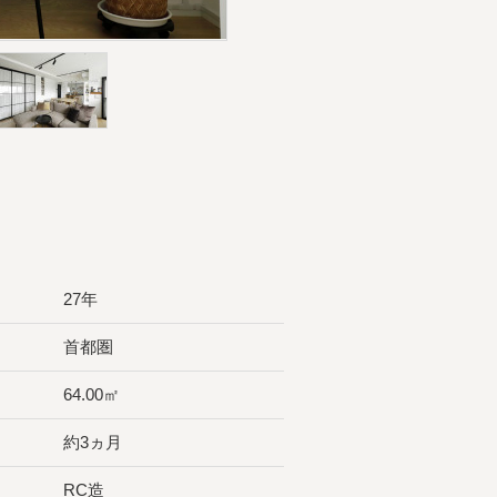
27年
首都圏
64.00㎡
約3ヵ月
RC造