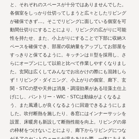
と、それぞれのスペースが⼗分ではありませんでした。
各個室をしっかり仕切ってしまうと広々としたリビング
が確保できず…。そこでリビングに⾯している個室を可
動間仕切りにすることにより、リビングの広がりに可能
性を持たせ、また、⼩上がりにすることで下部に収納ス
ペースを確保でき、部屋の収納量をアップしてお部屋を
すっきりと保てるように。キッチンはⅡ型を採⽤し、さ
らにオープンにして以前と⽐べて作業しやすくなりまし
た。⽞関は広くしてみんなでお出かけの際にも混雑しら
ず！リビング・ダイニング、⼩上がりの個室、廊下、⽞
関・STCの壁や天井は消臭・調湿効果がある珪藻⼟仕上
げにし、パントリー・WIC・STCは動線がよくなるよ
う、また⾵通しが良くなるように回遊できるようにしま
した。吹付断熱を施したり、各窓にはインナーサッシを
設置、床暖房も新設して断熱性能を向上。リビングの扉
の枠材をつけないことにより、廊下からリビングにつな
がるアクセントウォールが扉をあけた際、⼀体にみえる