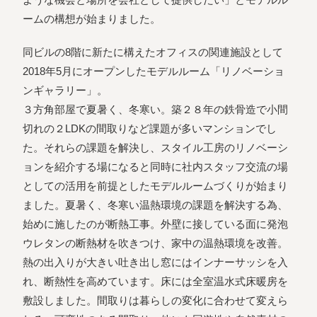
ームの構想が始まりました。
同ビルの8階に新たに構えたオフィスの関連施設として
2018年5月にオープンしたモデルルーム「リノベーショ
ンギャラリー」。
３方角部屋で夏暑く、冬寒い。築２８年の鉄骨造で小間
切れの２LDKの間取りなど課題が多いマンションでし
た。それらの課題を解決し、スタイル工房のリノベーシ
ョンを紹介する場になると同時に社内スタッフ交流の場
としての活用を前提としたモデルルームづくりが始まり
ました。夏暑く、冬寒い温熱環境の課題を解決する為、
始めに施したのが断熱工事。外壁に接している面に発泡
ウレタンの断熱材を吹きつけ、家中の温熱環境を改善。
熱の出入りが大きい吐き出し窓にはインナーサッシを入
れ、断熱性を高めています。床には全室温水式床暖房を
敷設しました。間取りは暮らしの変化に合わせて変えら