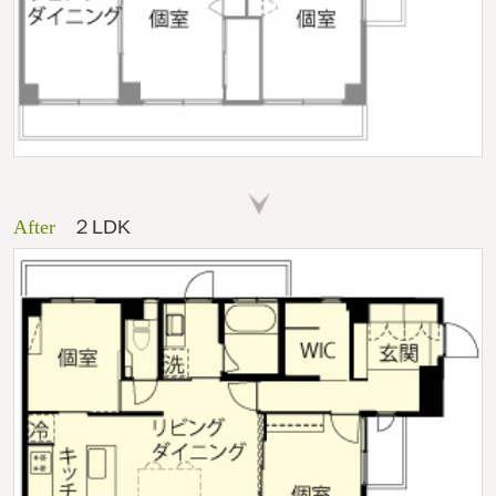
After
２LDK