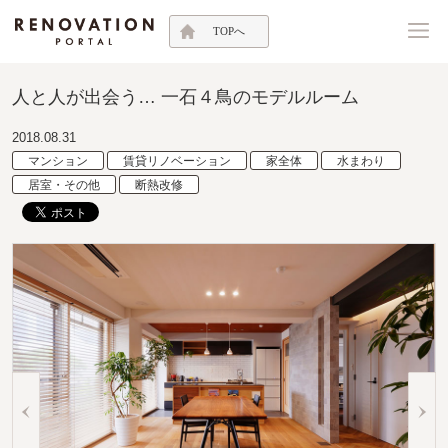
TOPへ
人と人が出会う… 一石４鳥のモデルルーム
2018.08.31
マンション
賃貸リノベーション
家全体
水まわり
居室・その他
断熱改修