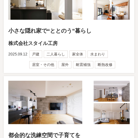
小さな隠れ家で“ととのう”暮らし
株式会社スタイル工房
2025.09.12
戸建
二人暮らし
家全体
水まわり
居室・その他
屋外
耐震補強
断熱改修
都会的な洗練空間で⼦育てを