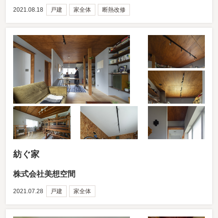
2021.08.18
戸建
家全体
断熱改修
紡ぐ家
株式会社美想空間
2021.07.28
戸建
家全体