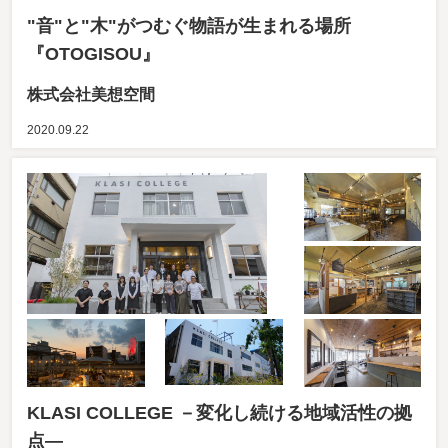
"音"と"木"がつむぐ物語が生まれる場所
『OTOGISOU』
株式会社美想空間
2020.09.22
KLASI COLLEGE －変化し続ける地域活性の拠
点―