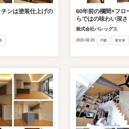
ッチンは塗装仕上げの
60年前の欄間×フ
らではの味わい深さ
株式会社バレッグス
2020.08.20
他
戸建
家全体