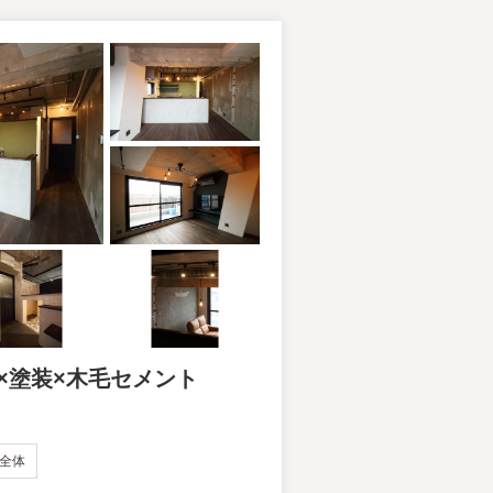
×塗装×木毛セメント
全体