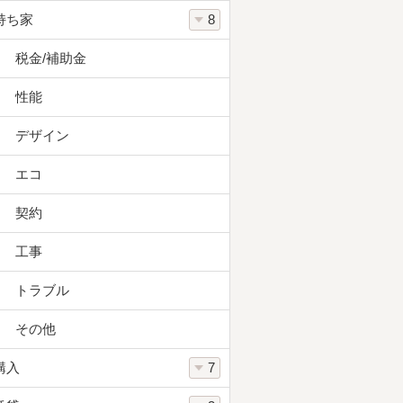
持ち家
8
税金/補助金
性能
デザイン
エコ
契約
工事
トラブル
その他
購入
7